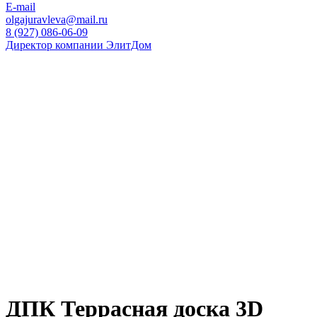
E-mail
olgajuravleva@mail.ru
8 (927) 086-06-09
Директор компании ЭлитДом
ДПК Террасная доска 3D