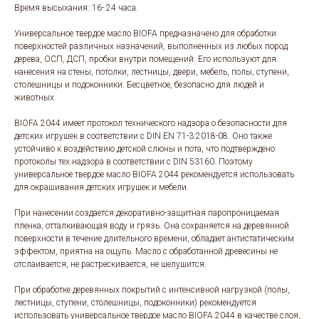
Время высыхания: 16- 24 часа.
Универсальное твердое масло BIOFA предназначено для обработки
поверхностей различных назначений, выполненных из любых пород
дерева, ОСП, ДСП, пробки внутри помещений. Его используют для
нанесения на стены, потолки, лестницы, двери, мебель, полы, ступени,
столешницы и подоконники. Бесцветное, безопасно для людей и
животных.
BIOFA 2044 имеет протокол технического надзора о безопасности для
детских игрушек в соответствии с DIN EN 71-3:2018-08. Оно также
устойчиво к воздействию детской слюны и пота, что подтверждено
протоколы тех.надзора в соответствии с DIN 53160. Поэтому
универсальное твердое масло BIOFA 2044 рекомендуется использовать
для окрашивания детских игрушек и мебели.
При нанесении создается декоративно-защитная паропроницаемая
пленка, отталкивающая воду и грязь. Она сохраняется на деревянной
поверхности в течение длительного времени, обладает антистатическим
эффектом, приятна на ощупь. Масло с обработанной древесины не
отслаивается, не растрескивается, не шелушится.
При обработке деревянных покрытий с интенсивной нагрузкой (полы,
лестницы, ступени, столешницы, подоконники) рекомендуется
использовать универсальное твердое масло BIOFA 2044 в качестве слоя,