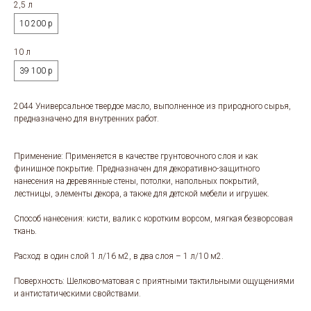
2,5 л
10 200 р
10 л
39 100 р
2044 Универсальное твердое масло, выполненное из природного сырья,
предназначено для внутренних работ.
Применение: Применяется в качестве грунтовочного слоя и как
финишное покрытие. Предназначен для декоративно-защитного
нанесения на деревянные стены, потолки, напольных покрытий,
лестницы, элементы декора, а также для детской мебели и игрушек.
Способ нанесения: кисти, валик с коротким ворсом, мягкая безворсовая
ткань.
Расход: в один слой 1 л/16 м2, в два слоя – 1 л/10 м2.
Поверхность: Шелково-матовая с приятными тактильными ощущениями
и антистатическими свойствами.