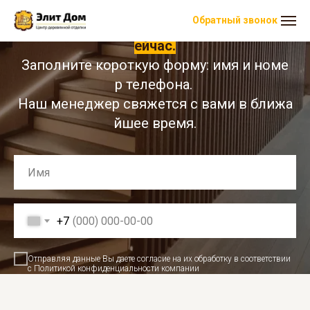
Обратный звонок
Закажите 3 бесплатных выкраса прямо с
ейчас.
Заполните короткую форму: имя и номе
р телефона.
Наш менеджер свяжется с вами в ближа
йшее время.
+7
Отправляя данные Вы даете согласие на их обработку в соответствии
с Политикой конфиденциальности компании
Оставить заявку