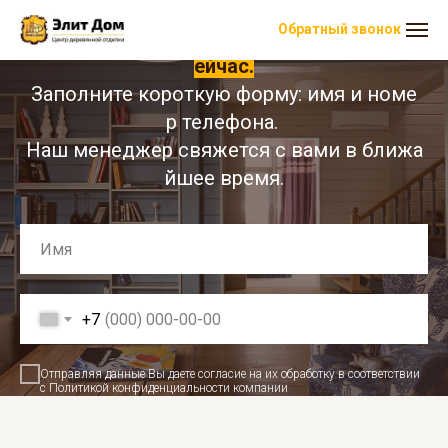
Обратный звонок
Закажите 3 бесплатных выкраса прямо с
ейчас.
Заполните короткую форму: имя и номе
р телефона.
Наш менеджер свяжется с вами в ближа
йшее время.
+7
Отправляя данные Вы даете согласие на их обработку в соответствии
с Политикой конфиденциальности компании
Оставить заявку