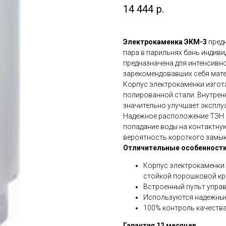
14 444
р.
Электрокаменка ЭКМ-3
предн
пара в парильнях бань индив
предназначена для интенсивно
зарекомендовавших себя мат
Корпус электрокаменки изгот
полированной стали. Внутрен
значительно улучшает эксплу
Надежное расположение ТЭН 
попадание воды на контактну
вероятность короткого замык
Отличительные особенности
Корпус электрокаменки
стойкой порошковой кр
Встроенный пульт упра
Используются надежны
100% контроль качества
Гарантия 12 месяцев