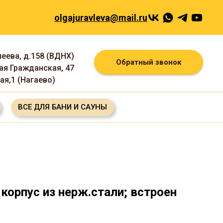
olgajuravleva@mail.ru
леева, д.158 (ВДНХ)
Обратный звонок
шая Гражданская, 47
ная,1 (Нагаево)
ВСЕ ДЛЯ БАНИ И САУНЫ
 корпус из нерж.стали; встроен