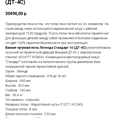
(ДТ-4С)
30490,00
р.
Преимущество печи в том, что топка печи состоит из 3-х элементов. На
стыке между ними используется керамический шнур с рабочей
температурой 1200 градусов. То есть топка печи абсолютно герметична!
Для фиксации деталей между собой применяется болтовое соединение,
что даёт 100% гарантию безопасности при эксплуатации.
Банная чугунная печь Легенда Стандарт 16 (ДТ-4С)
укомплектована
чугунной не герметичной дверцей Везувий ДТ-4С с жаропрочным
стеклом «SCHOTT ROBAX». Конвекционно-вентилируемый кожух
"Стандарт" изготовлен из металлического прутка диаметром 6мм
покрашенной черной термостойкой краской.
Серия:: Легенда
Объём парного помещения:: от 8 до 18 м3
Ширина:: 560 мм
Высота:: 620 мм
Глубина:: 760 мм
Вес:: 65,4 кг
Тип каменки:: открытая
Материал топки:: Жаростойкий чугун (ГОСТ 1412-85)
Толщина топки:: 8 мм
Длина топочного тоннеля:: 250 мм