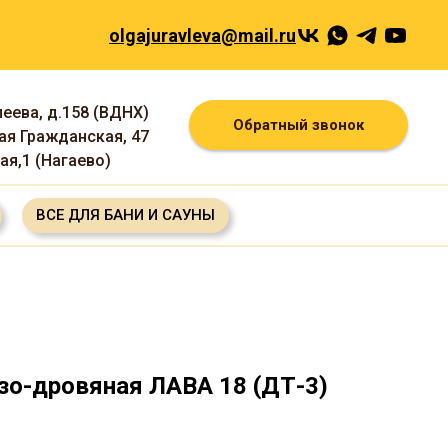
olgajuravleva@mail.ru
леева, д.158 (ВДНХ)
Обратный звонок
шая Гражданская, 47
ная,1 (Нагаево)
ВСЕ ДЛЯ БАНИ И САУНЫ
зо-дровяная ЛАВА 18 (ДТ-3)