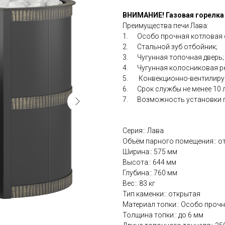
ВНИМАНИЕ! Газовая горелка 
Преимущества печи Лава:
1. Особо прочная котловая с
2. Стальной зуб отбойник;
3. Чугунная топочная дверь;
4. Чугунная колосниковая р
5. Конвекционно-вентилируе
6. Срок службы не менее 10 л
7. Возможность установки г
Серия:: Лава
Объём парного помещения:: от
Ширина:: 575 мм
Высота:: 644 мм
Глубина:: 760 мм
Вес:: 83 кг
Тип каменки:: открытая
Материал топки:: Особо прочн
Толщина топки:: до 6 мм