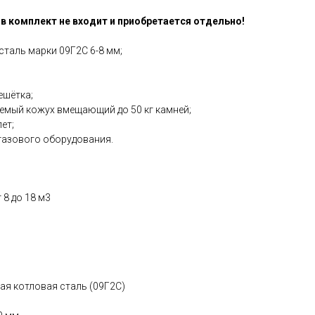
в комплект не входит и приобретается отдельно!
таль марки 09Г2С 6-8 мм;
ешётка;
мый кожух вмещающий до 50 кг камней;
ет;
азового оборудования.
 8 до 18 м3
ая котловая сталь (09Г2С)