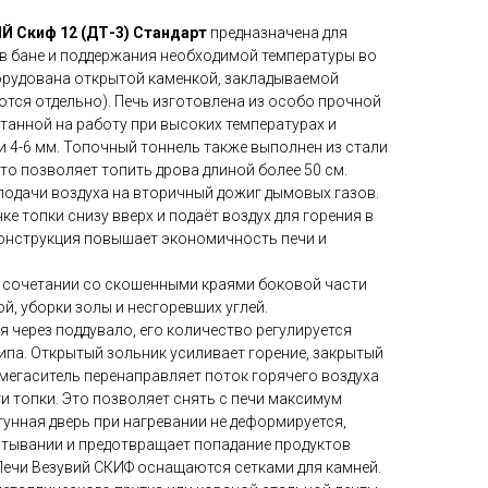
Й Скиф 12 (ДТ-3) Стандарт
предназначена для
в бане и поддержания необходимой температуры во
орудована открытой каменкой, закладываемой
ются отдельно). Печь изготовлена из особо прочной
танной на работу при высоких температурах и
и 4-6 мм. Топочный тоннель также выполнен из стали
то позволяет топить дрова длиной более 50 см.
подачи воздуха на вторичный дожиг дымовых газов.
ке топки снизу вверх и подаёт воздух для горения в
 конструкция повышает экономичность печи и
 сочетании со скошенными краями боковой части
ой, уборки золы и несгоревших углей.
я через поддувало, его количество регулируется
па. Открытый зольник усиливает горение, закрытый
амегаситель перенаправляет поток горячего воздуха
ти топки. Это позволяет снять с печи максимум
угунная дверь при нагревании не деформируется,
тывании и предотвращает попадание продуктов
 Печи Везувий СКИФ оснащаются сетками для камней.