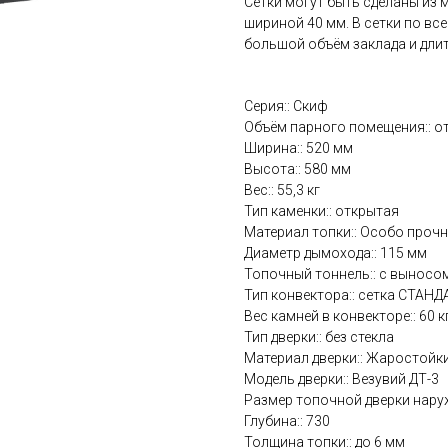
Сетки могут быть сделаны из 
шириной 40 мм. В сетки по вс
большой объём заклада и длит
Серия:: Скиф
Объём парного помещения:: от
Ширина:: 520 мм
Высота:: 580 мм
Вес:: 55,3 кг
Тип каменки:: открытая
Материал топки:: Особо прочн
Диаметр дымохода:: 115 мм
Топочный тоннель:: с выносо
Тип конвектора:: сетка СТАН
Вес камней в конвекторе:: 60 к
Тип дверки:: без стекла
Материал дверки:: Жаростойки
Модель дверки:: Везувий ДТ-3
Размер топочной дверки нару
Глубина:: 730
Толщина топки:: до 6 мм