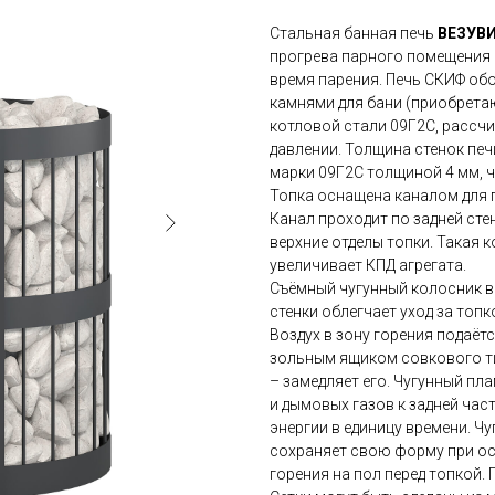
Стальная банная печь
ВЕЗУВИ
прогрева парного помещения 
время парения. Печь СКИФ об
камнями для бани (приобрета
котловой стали 09Г2С, рассчи
давлении. Толщина стенок печ
марки 09Г2С толщиной 4 мм, ч
Топка оснащена каналом для 
Канал проходит по задней стен
верхние отделы топки. Такая
увеличивает КПД агрегата.
Съёмный чугунный колосник в
стенки облегчает уход за топк
Воздух в зону горения подаётс
зольным ящиком совкового ти
– замедляет его. Чугунный пл
и дымовых газов к задней час
энергии в единицу времени. Ч
сохраняет свою форму при ос
горения на пол перед топкой.