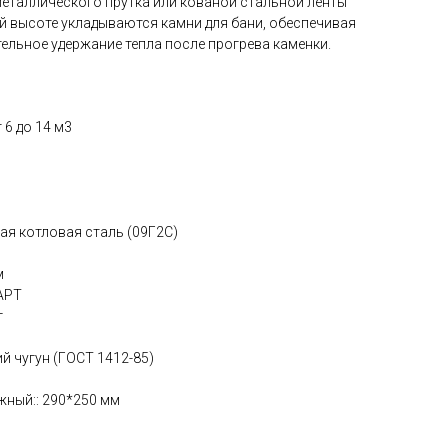
металлического прутка или кованой стальной ленты
ей высоте укладываются камни для бани, обеспечивая
ельное удержание тепла после прогрева каменки.
 6 до 14 м3
ая котловая сталь (09Г2С)
м
ДАРТ
г
й чугун (ГОСТ 1412-85)
жный:: 290*250 мм