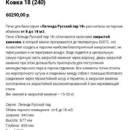
Ковка 18 (240)
60290,00
р.
Печи для бани серии
«Легенда Русский пар 18»
рассчитаны на парные
объёмом
от 8 до 18 м3.
Печи «Легенда Русский пар 18» отличаются наличием
закрытой
каменки
, в которой камни прогреваются до температуры 600°С, что
позволяет создать в парилке наиболее благоприятный микроклимат, не
пересушивая и не перегревая воздух. Вода подается в центральную
самую горячую часть закрытой каменки через воронку, дверь закрытой
каменки при этом должна быть приоткрыта для поступления
мелкодисперсного пара в парное отделение. Все элементы топки отлиты
из жаропрочного чугуна и соединены между собой с помощью болтового
соединения через термостойкий шнур и герметик, а закрытая каменка
изготовлена из жаростойкой высоколегированной 4 мм нержавеющей
стали.
Вес камней в закрытой каменке — 15-30 кг.
Серия:: Легенда Русский пар
Объём парного помещения:: от 8 до 18 м3
Ширина:: 640 мм
Высота:: 877 мм
Глубина:: 896 мм