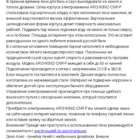
В прежние времена печи для бань и саун выкладывали из камня и
топили дровами. Сетка корпуса электрокаменки ARI3-90Ni2-CNR-P
стилизована под кирпичную кладку и при наполнении печи камнями, её
внешний вид становится весьма эффективным. Вертикальная
цилиндрическая форма корпуса делает поверхность максимально
рабочей. Поддавать пар можно подливая воду на камни не только сверху,
но и по бокам. Площадь испарения при этом колоссальна. Это не оставит
равнодушным ни одного любителя влажной русской бани.
В считанные мгновения помещение парной наполняется необходимым
количеством лёгкого мелкодисперсного пара. Поклонники же
традиционной сухой сауны оценят скорость и равномерность прогрева
воздуха. Модель ARI3-90Ni2-CNR-P вмещает в себя до 65 кг камней.
Подключение производится к сетям с напряжением 220 В и 380 В.
Блок мощности поставляется в комплекте. Данная модель полностью
изготовлена из нержавеющей стали. Материал не подвержен коррозии и
обеспечит долгий срок эксплуатации банного оборудования.
Управление электрокаменкой производится при помощи удобного
выносного пульта с сенсорными кнопками, который покупается
дополнительно.
Приобрести электрокаменку ARI3-90Ni2-CNR-P вы можете сделав заказ
на сайте нашего интернет-магазина, позвонив по телефону горячей линии
или оставив заявку на обратный звонок.
Внимание! Прежде чем приступить к использованию печи рекомендуется
ознакомиться с
инструкцией по эксплуатации
.
Sawo Aries - линейка печей с необычным дизайном. Внешне