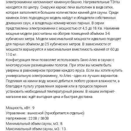
электрокаменки напоминают каменную башню. Нагревательные ТЭНы
находятся по центру. Снаружи каркас печи выполнен в виде сетки,
которая заполняется большим количеством камней для сауны. Среди
каменок Aries подходящую модель найдут и обладатели собственных
домашних саун, и владельцы коммерческих парных. В серии
представлены электрокаменки с мощностью от 4,5 до 18 Кв. Наименее
мощные модели рассчитаны на обогрев помещений объёмом 3-6
кубических метра. Модели максимальной мощности идеально подходят
для парных объёмом до 25 кубических метров. В зависимости от
мощности варьируется и максимальная вместимость камней от 60 до
110 кг.
Конфигурация печи позволяет использовать Sawo Aries в саунах с
многоярусным размещением пологов. При этом вы можете быть
уверены в равномерном прогреве каждого яруса. Если вы хотите купить
универсальную электрокаменку, то Aries - один из лучших вариантов.
Подливая на камни воду можно добиться любого уровня влажности, а
благодаря пульту управления заранее или в процессе парения
установить необходимый температурный режим. В нашем интернет-
магазине вас ждёт выгодная цена и быстрая доставка.
Мощность, кВт:: 9
Управление:: выносной (приобретается отдельно)
Напряжение:: 220В / 380В
Минимальный объем сауны, м3:: 8
Максимальный объем сауны, м3:: 13