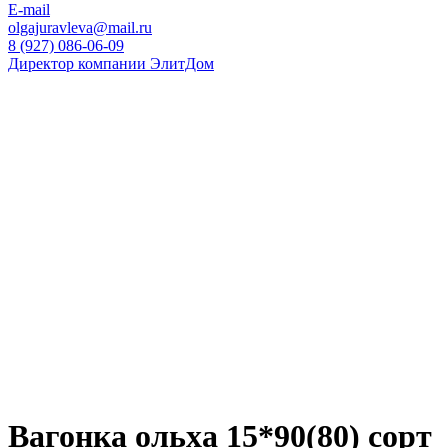
E-mail
olgajuravleva@mail.ru
8 (927) 086-06-09
Директор компании ЭлитДом
Вагонка ольха 15*90(80) сорт