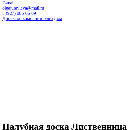
E-mail
olgajuravleva@mail.ru
8 (927) 086-06-09
Директор компании ЭлитДом
Палубная доска Лиственница