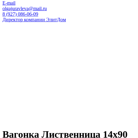
E-mail
olgajuravleva@mail.ru
8 (927) 086-06-09
Директор компании ЭлитДом
Вагонка Лиственница 14х90