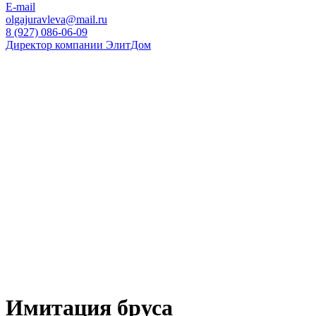
E-mail
olgajuravleva@mail.ru
8 (927) 086-06-09
Директор компании ЭлитДом
Имитация бруса