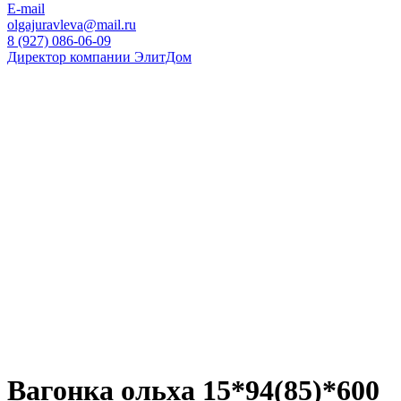
E-mail
olgajuravleva@mail.ru
8 (927) 086-06-09
Директор компании ЭлитДом
Вагонка ольха 15*94(85)*600