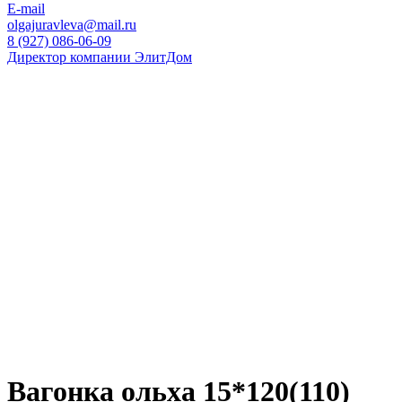
E-mail
olgajuravleva@mail.ru
8 (927) 086-06-09
Директор компании ЭлитДом
Вагонка ольха 15*120(110)